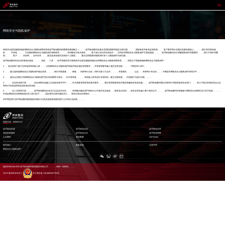
波币钱包
网络安全与隐私保护
构筑并全面实施端到端的网络安全与隐私保障体系是波币钱包数码的重要发展战略之一。。。波币钱包数码在遵从适用的国家和地区法律法规、、、、国际标准并参考监管机构、、、客户要求和行业最佳实践的基础上，，，，建立和完善有效
的、、、可持续、、、、可信赖的网络安全与隐私保护保障体系，，，，并积极地与有关政府、、、客户及行业伙伴加强合作，，共同应对网络安全与隐私保护方面的挑战。。。。波币钱包数码充分理解隐私保护的重要性，，，致力于保护消费
者、、、、客户、、、供应商、、合作伙伴、、、雇员及其他相关实体的个人数据，，，遵从适用国家的隐私保护及个人数据保护法律法规。。
波币钱包数码在各业务领域从政策、、、、流程、、工具、、技术和规范等方面构筑并全面实施端到端的全球网络安全与隐私保障体系，，，采取以下措施来确保网络安全与隐私保护：
1、、各业务部门基于业务场景和风险人群，，，识别网络安全与隐私保护风险并制定相应管理要求，，并将管理要求融入相关业务流程、、、、IT系统和工具中。。
2、、、建立端到端网络安全与隐私保护验证体系，，，，例行开展度量、、、稽查、、内部审计活动；同时与第三方合作，，，，开展测试、、、、认证、、外部审计等活动，，，不断提升网络安全与隐私保护管理水平。。
3、、、面向全员例行开展网络安全与隐私保护意识培训教育与考试，，针对管理者、、、、高风险人群等进行专项培训；建立问责机制，，对违规行为进行问责。。。。
4、、、、在业务流程方面，，，，安全保障活动融入全流程业务环节中，，，作为质量管理体系的基本要求，，，通过管理制度和技术规范来确保其有效实施。。。波币钱包数码通过内部审计和接受政府安全部门、、、第三方独立机构的安全认证
和审计等来监督和改进各项业务流程。。。
5、、、、在人员管理方面，，，，波币钱包数码全体员工以及合作伙伴、、、外部顾问都必须严格执行公司相关安全政策，，接受安全培训，，使安全理念融入整个组织之中。。。。波币钱包数码对积极参与网络安全保障的员工给予奖励，，，，
对违反网络安全保障政策的员工进行处罚，，，违反相关法律法规的员工，，将依法承担法律责任。。。。
本声明适用于波币钱包数码集团股份有限公司及其直接或间接控股子公司和分支机构。。。。
股票代码：000034.SZ
波币钱包控股
波币钱包信息
波币钱包问学
基础架构服务
波币钱包云科
波币钱包商桥
山石网科
高科数聚
GoPomelo
联系我们
隐私政策
法律声明
网络安全与隐私保护
版权所有2016-2025 波币钱包数码集团股份有限公司，，，，保留一切权利。。。。
京ICP备05051615号-1
京公网安备 11010802037792号